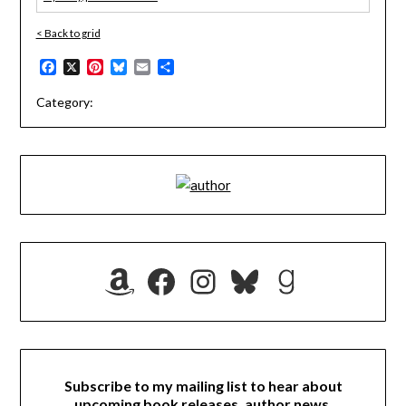
< Back to grid
Facebook
X
Pinterest
Bluesky
Email
Share
Category:
Amazon
Facebook
Instagram
Bluesky
Goodrea
Subscribe to my mailing list to hear about
upcoming book releases, author news,