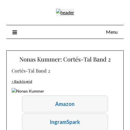
Skip
to
content
Menu
Nonas Kummer: Cortés-Tal Band 2
Cortés-Tal Band 2
< Back to grid
Amazon
IngramSpark