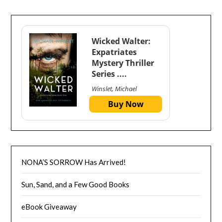
Wicked Walter:
Expatriates
Mystery Thriller
Series ....
Winslet, Michael
Buy Now
NONA’S SORROW Has Arrived!
Sun, Sand, and a Few Good Books
eBook Giveaway