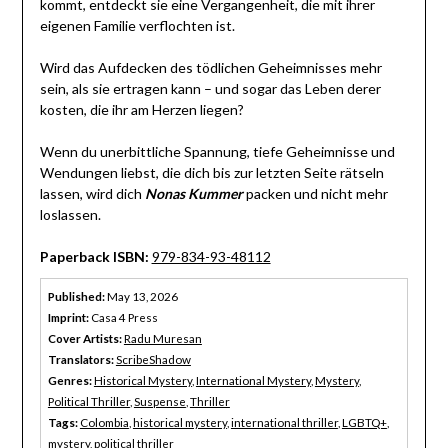
kommt, entdeckt sie eine Vergangenheit, die mit ihrer
eigenen Familie verflochten ist.
Wird das Aufdecken des tödlichen Geheimnisses mehr
sein, als sie ertragen kann – und sogar das Leben derer
kosten, die ihr am Herzen liegen?
Wenn du unerbittliche Spannung, tiefe Geheimnisse und
Wendungen liebst, die dich bis zur letzten Seite rätseln
lassen, wird dich
Nonas Kummer
packen und nicht mehr
loslassen.
Paperback ISBN:
979-834-93-48112
Published:
May 13, 2026
Imprint:
Casa 4 Press
Cover Artists:
Radu Muresan
Translators:
ScribeShadow
Genres:
Historical Mystery
,
International Mystery
,
Mystery
,
Political Thriller
,
Suspense
,
Thriller
Tags:
Colombia
,
historical mystery
,
international thriller
,
LGBTQ+
,
mystery
,
political thriller