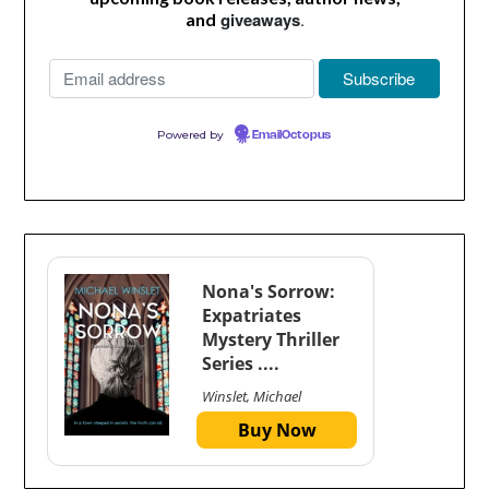
giveaways
.
and
Powered by
EmailOctopus
Nona's Sorrow:
Expatriates
Mystery Thriller
Series ....
Winslet, Michael
Buy Now