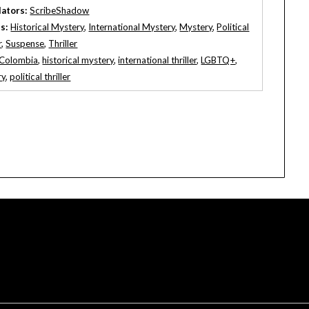
lators:
ScribeShadow
s:
Historical Mystery
,
International Mystery
,
Mystery
,
Political
r
,
Suspense
,
Thriller
Colombia
,
historical mystery
,
international thriller
,
LGBTQ+
,
ry
,
political thriller