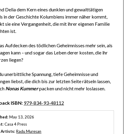
d Delia dem Kern eines dunklen und gewalttätigen
ls in der Geschichte Kolumbiens immer näher kommt,
t sie eine Vergangenheit, die mit ihrer eigenen Familie
hten ist.
as Aufdecken des tödlichen Geheimnisses mehr sein, als
ragen kann – und sogar das Leben derer kosten, die ihr
zen liegen?
u unerbittliche Spannung, tiefe Geheimnisse und
en liebst, die dich bis zur letzten Seite rätseln lassen,
ich
Nonas Kummer
packen und nicht mehr loslassen.
back ISBN:
979-834-93-48112
shed:
May 13, 2026
t:
Casa 4 Press
 Artists:
Radu Muresan