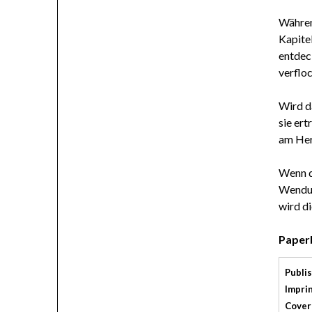
Währen
Kapite
entdeck
verfloc
Wird d
sie ert
am Her
Wenn d
Wendung
wird d
Paper
Publi
Imprin
Cover