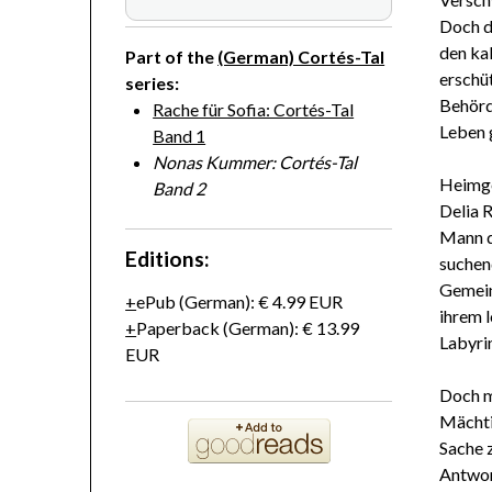
Doch de
den kal
Part of the
(German) Cortés-Tal
erschüt
series:
Behörd
Rache für Sofia: Cortés-Tal
Leben
Band 1
Nonas Kummer: Cortés-Tal
Heimge
Band 2
Delia 
Mann d
Editions:
suchen
Gemein
ePub
(German)
:
€ 4.99
EUR
ihrem l
Paperback
(German)
:
€ 13.99
Labyrin
EUR
Doch m
Mächti
Sache 
Antwor