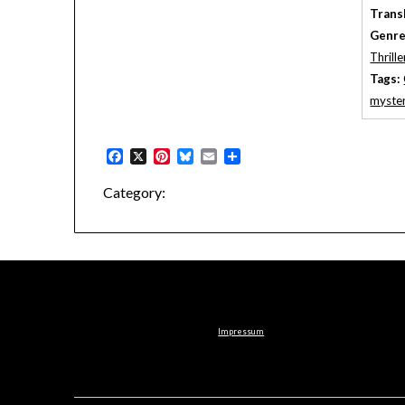
Trans
Genre
Thrille
Tags:
myste
Facebook
X
Pinterest
Bluesky
Email
Share
Category:
Impressum