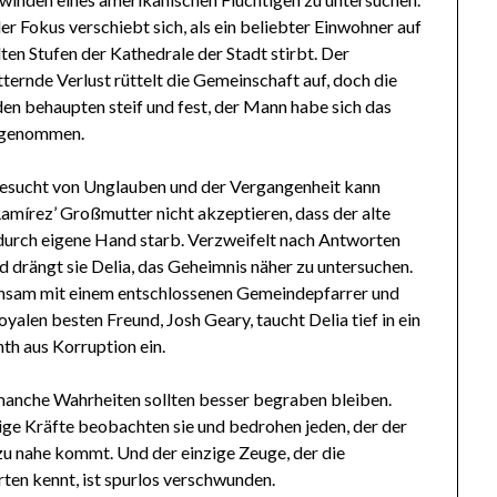
r Fokus verschiebt sich, als ein beliebter Einwohner auf
ten Stufen der Kathedrale der Stadt stirbt. Der
ternde Verlust rüttelt die Gemeinschaft auf, doch die
en behaupten steif und fest, der Mann habe sich das
 genommen.
sucht von Unglauben und der Vergangenheit kann
Ramírez’ Großmutter nicht akzeptieren, dass der alte
urch eigene Hand starb. Verzweifelt nach Antworten
d drängt sie Delia, das Geheimnis näher zu untersuchen.
sam mit einem entschlossenen Gemeindepfarrer und
oyalen besten Freund, Josh Geary, taucht Delia tief in ein
th aus Korruption ein.
anche Wahrheiten sollten besser begraben bleiben.
ge Kräfte beobachten sie und bedrohen jeden, der der
zu nahe kommt. Und der einzige Zeuge, der die
ten kennt, ist spurlos verschwunden.