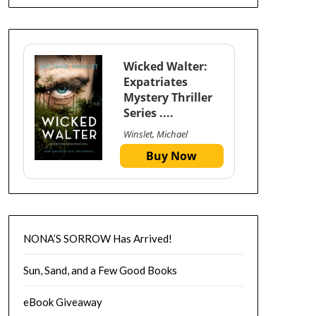
Wicked Walter:
Expatriates
Mystery Thriller
Series ....
Winslet, Michael
Buy Now
NONA’S SORROW Has Arrived!
Sun, Sand, and a Few Good Books
eBook Giveaway