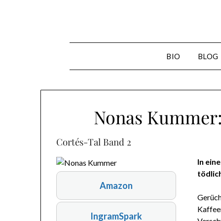
Skip
to
content
BIO
BLOG
Nonas Kummer: 
Cortés-Tal Band 2
In ein
tödlich
Amazon
Gerücht
Kaffeer
IngramSpark
Versch