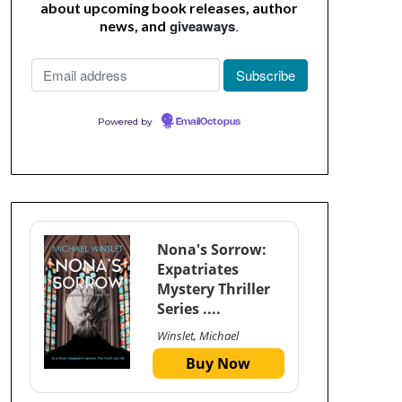
about upcoming book releases, author
giveaways
.
news, and
Powered by
EmailOctopus
Nona's Sorrow:
Expatriates
Mystery Thriller
Series ....
Winslet, Michael
Buy Now