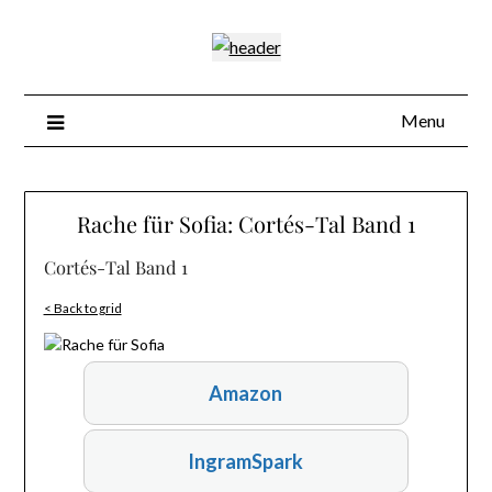
Skip
to
content
Menu
Rache für Sofia: Cortés-Tal Band 1
Cortés-Tal Band 1
< Back to grid
Amazon
IngramSpark