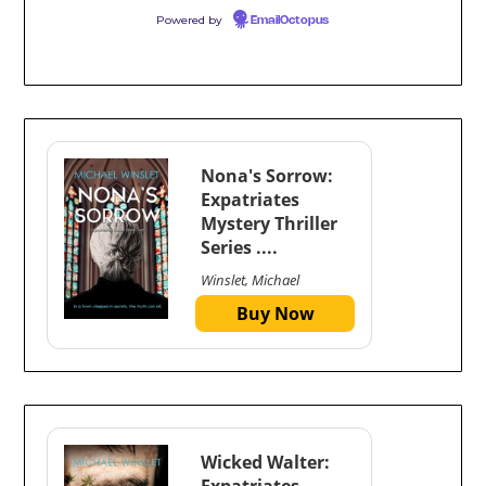
Powered by
EmailOctopus
Nona's Sorrow:
Expatriates
Mystery Thriller
Series ....
Winslet, Michael
Buy Now
Wicked Walter:
Expatriates