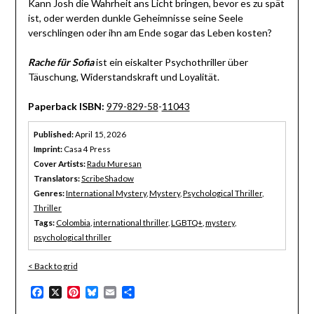
Kann Josh die Wahrheit ans Licht bringen, bevor es zu spät
ist, oder werden dunkle Geheimnisse seine Seele
verschlingen oder ihn am Ende sogar das Leben kosten?
Rache für Sofia
ist ein eiskalter Psychothriller über
Täuschung, Widerstandskraft und Loyalität.
Paperback ISBN:
979-829-58
-
11043
Published:
April 15, 2026
Imprint:
Casa 4 Press
Cover Artists:
Radu Muresan
Translators:
ScribeShadow
Genres:
International Mystery
,
Mystery
,
Psychological Thriller
,
Thriller
Tags:
Colombia
,
international thriller
,
LGBTQ+
,
mystery
,
psychological thriller
< Back to grid
Facebook
X
Pinterest
Bluesky
Email
Share